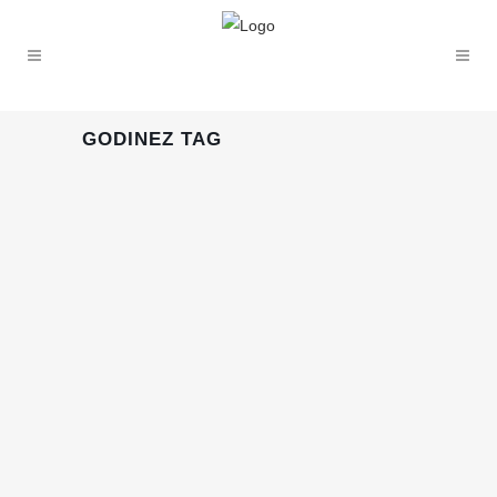
GODINEZ TAG
29 AGOSTO, 2016
IN
SIN CATEGORÍA
,
TECNOLOGÍA
/
0 COMMENTS
El Playlist De Los
Thinkers A Mitad De
Año #Agosto
02 JUNIO, 2016
IN
MÚSICA
,
THINKTÁSTICO
/
0