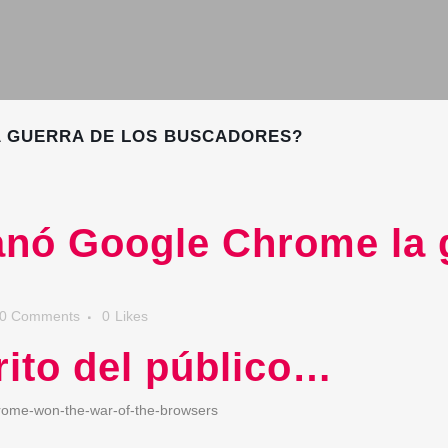
 GUERRA DE LOS BUSCADORES?
ó Google Chrome la g
0 Comments
0
Likes
rito del público…