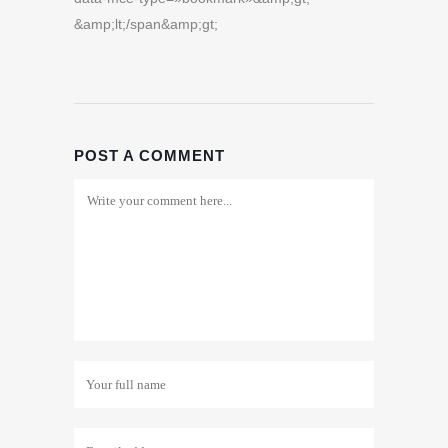
&amp;lt;/span&amp;gt;
POST A COMMENT