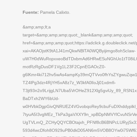
Fuente:
Pamela Calixto.
&amp;amp;lt;a
target=&amp;amp;amp;quot;_blank&amp;amp;amp;quot;
href=&amp;amp;amp;quot;https://adclick.g.doubleclick.net/p
xai=AKAOjstK9tA1J41mQkwNBlTA0WQByijimgo8ohScIaw-
uW7H0dWuRopxxeoBdTDxbmAd6HRwESuNGhUo1tT08iL0
motRzRgDusDF1Vg1L23F2CpnEGAOcZ0-
g6lKmr4ki712hv5wAs4ampKy39mQTVvo0fhYsZYgwuZqw
TZ4lPg3dzr4RjYH5xA8z7z_W3kfA0lIoJj01xdmfi-
T3jt93n2o9LrijgLN7Uba5VrOHeZ912Xlg5gviUy_89_RSN1
BaDTxh2WY6bUd-
w0HVbkDgpGivQNRUEZ4VGvobqoRey9cbuFuDXhddyplkI_M
7tyuA5I3vgMEz_TkPa3gaVXXY9n_xpBDpNMVYlCvuNSrVe6
UgTVLmQ_ZCHyQQYCBOtajxh_PFNf8cB6BNPcLURyjSx31
593d4wcDfoh8O929uPB0dkD05AN6m5VOB8OYw0i75Wf61