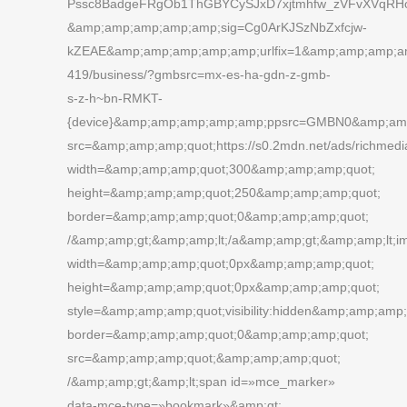
Pssc8BadgeFRgOb1ThGBYCySJxD7xjtmhfw_zVFvXVqRH
&amp;amp;amp;amp;amp;sig=Cg0ArKJSzNbZxfcjw-
kZEAE&amp;amp;amp;amp;amp;urlfix=1&amp;amp;amp;amp
419/business/?gmbsrc=mx-es-ha-gdn-z-gmb-
s-z-h~bn-RMKT-
{device}&amp;amp;amp;amp;amp;ppsrc=GMBN0&amp;amp;
src=&amp;amp;amp;quot;https://s0.2mdn.net/ads/richme
width=&amp;amp;amp;quot;300&amp;amp;amp;quot;
height=&amp;amp;amp;quot;250&amp;amp;amp;quot;
border=&amp;amp;amp;quot;0&amp;amp;amp;quot;
/&amp;amp;gt;&amp;amp;lt;/a&amp;amp;gt;&amp;amp;lt;i
width=&amp;amp;amp;quot;0px&amp;amp;amp;quot;
height=&amp;amp;amp;quot;0px&amp;amp;amp;quot;
style=&amp;amp;amp;quot;visibility:hidden&amp;amp;amp;
border=&amp;amp;amp;quot;0&amp;amp;amp;quot;
src=&amp;amp;amp;quot;&amp;amp;amp;quot;
/&amp;amp;gt;&amp;lt;span id=»mce_marker»
data-mce-type=»bookmark»&amp;gt;​