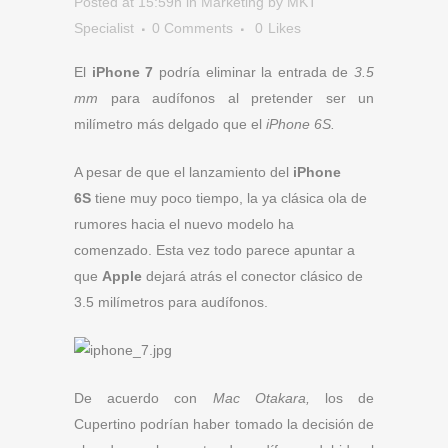
Posted at 15:59h
in
Marketing
by
MKT
Specialist
0 Comments
0
Likes
El
iPhone 7
podría eliminar la entrada de
3.5
mm
para audífonos al pretender ser un
milímetro más delgado que el
iPhone 6S.
A pesar de que el lanzamiento del
iPhone
6S
tiene muy poco tiempo, la ya clásica ola de
rumores hacia el nuevo modelo ha
comenzado. Esta vez todo parece apuntar a
que
Apple
dejará atrás el conector clásico de
3.5 milímetros para audífonos.
De acuerdo con
Mac Otakara,
los de
Cupertino podrían haber tomado la decisión de