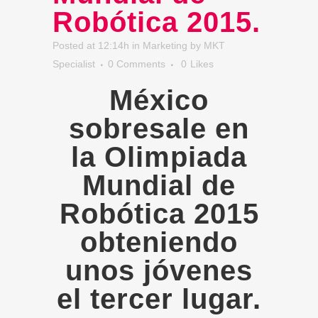
Robótica 2015.
Posted at 12:14h
in
Marketing
by
MKT
Specialist
0 Comments
0
Likes
México
sobresale en
la Olimpiada
Mundial de
Robótica 2015
obteniendo
unos jóvenes
el tercer lugar.