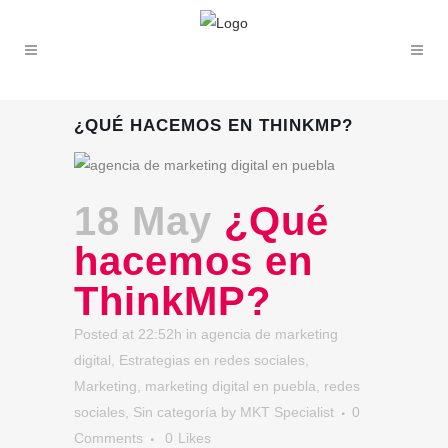
¿QUÉ HACEMOS EN THINKMP?
18 May
¿Qué
hacemos en
ThinkMP?
Posted at 22:52h
in
agencia de marketing
digital
,
Estrategias en redes sociales
,
Marketing
,
marketing digital en puebla
,
redes
sociales
,
Sin categoría
by
MKT Specialist
0
Comments
0
Likes