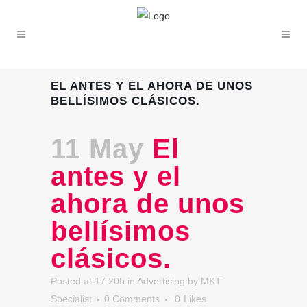
EL ANTES Y EL AHORA DE UNOS
BELLÍSIMOS CLÁSICOS.
11 May
El
antes y el
ahora de unos
bellísimos
clásicos.
Posted at 17:20h
in
Advertising
by
MKT
Specialist
0 Comments
0
Likes