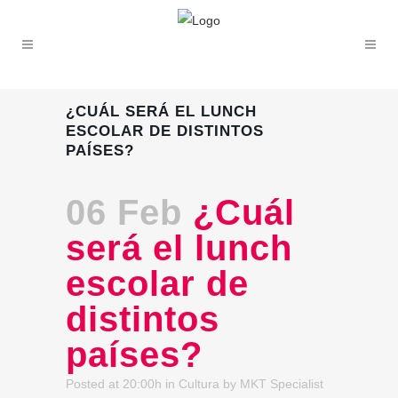
¿CUÁL SERÁ EL LUNCH
ESCOLAR DE DISTINTOS
PAÍSES?
06 Feb
¿Cuál
será el lunch
escolar de
distintos
países?
Posted at 20:00h
in
Cultura
by
MKT Specialist