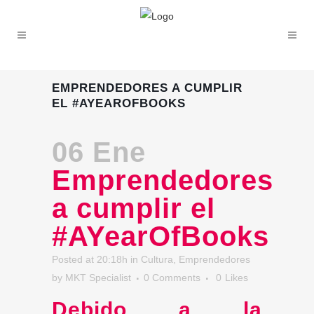
EMPRENDEDORES A CUMPLIR
EL #AYEAROFBOOKS
06 Ene
Emprendedores
a cumplir el
#AYearOfBooks
Posted at 20:18h
in
Cultura
,
Emprendedores
by
MKT Specialist
0 Comments
0
Likes
Debido a la