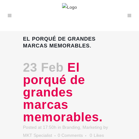
EL PORQUÉ DE GRANDES
MARCAS MEMORABLES.
23 Feb
El
porqué de
grandes
marcas
memorables.
Posted at 17:50h
in
Branding
,
Marketing
by
MKT Specialist
0 Comments
0
Likes