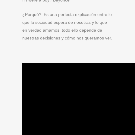
If I were a boy / Beyoncé
¿Porqué?: Es una perfecta explicación entre lo
que la sociedad espera de nosotras y lo que
en verdad amamos; todo ello depende de
nuestras decisiones y cómo nos queramos ver.