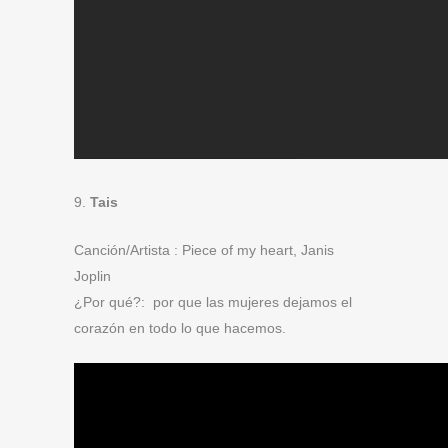
9.
Tais
Canción/Artista : Piece of my heart, Janis
Joplin
¿Por qué?: por que las mujeres dejamos el
corazón en todo lo que hacemos.