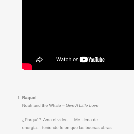
Raquel
Noah and the Whale –
Give A Little Love
¿Porqué?: Amo el video…. Me Llena de
energía… teniendo fe en que las buenas obras