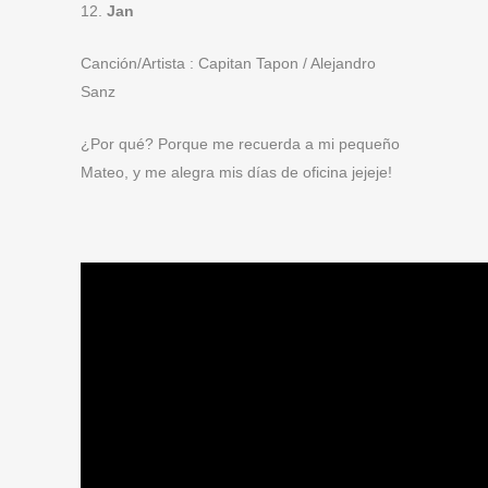
12.
Jan
Canción/Artista : Capitan Tapon / Alejandro
Sanz
¿Por qué? Porque me recuerda a mi pequeño
Mateo, y me alegra mis días de oficina jejeje!