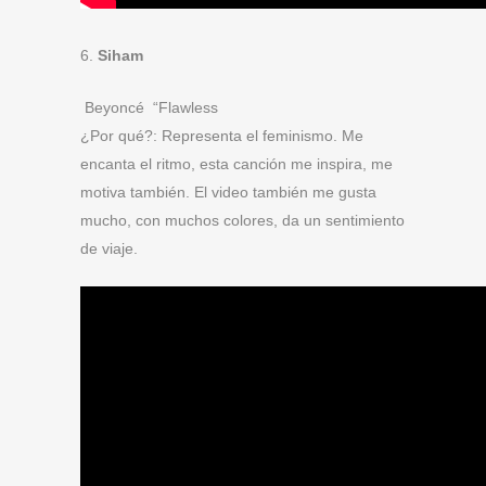
6.
Siham
Beyoncé “Flawless
¿Por qué?: Representa el feminismo.
Me
encanta el ritmo, esta canción me inspira, me
motiva también. El video también me gusta
mucho, con muchos colores, da un sentimiento
de viaje.