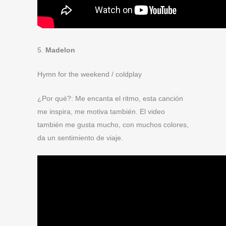
5.
Madelon
Hymn for the weekend / coldplay
¿Por qué?:
Me encanta el ritmo, esta canción
me inspira, me motiva también. El video
también me gusta mucho, con muchos colores,
da un sentimiento de viaje.