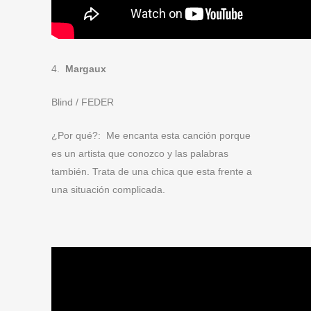
4.
Margaux
Blind / FEDER
¿Por qué?:
Me encanta esta canción porque
es un artista que conozco y las palabras
también. Trata de una chica que esta frente a
una situación complicada.