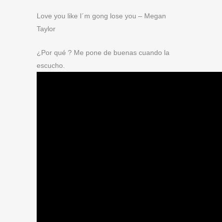
Love you like I´m gong lose you – Megan
Taylor
¿Por qué ? Me pone de buenas cuando la
escucho.