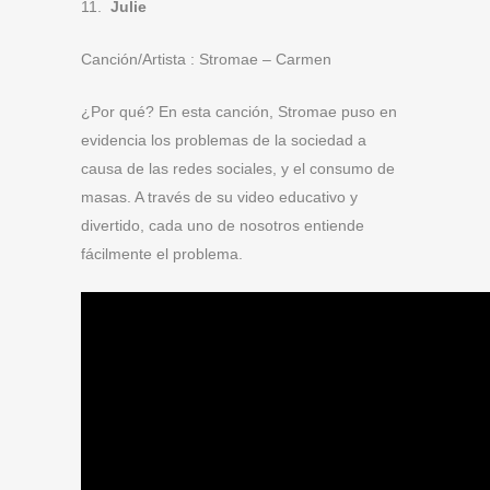
11.
Julie
Canción/Artista : Stromae – Carmen
¿Por qué?
En esta canción, Stromae puso en
evidencia los problemas de la sociedad a
causa de las redes sociales, y el consumo de
masas. A través de su video educativo y
divertido, cada uno de nosotros entiende
fácilmente el problema.