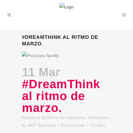
#DREAMTHINK AL RITMO DE
MARZO.
11 Mar
#DreamThink
al ritmo de
marzo.
Posted at 14:59h
in
Sin categoría
,
Thinktástico
by
MKT Specialist
0 Comments
0
Likes