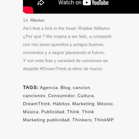
14.
Héctor
Ain’t that a kick in the head -Robbie Williams
¿Por qué ? Me inspira a ser feliz, a compartir
con mis seres queridos y amigos buenos
momentos y a seguir planeando el futuro
.
Y con esta lista y variedad de canciones se
despide #DreamThink al ritmo de marzo.
TAGS:
Agencia
,
Blog
,
cancion
,
canciones
,
Consumidor
,
Cultura
,
DreamThink
,
Hábitos
,
Marketing
,
México
,
Música
,
Publicidad
,
Think
,
Think
Marketing publicidad
,
Thinkers
,
ThinkMP