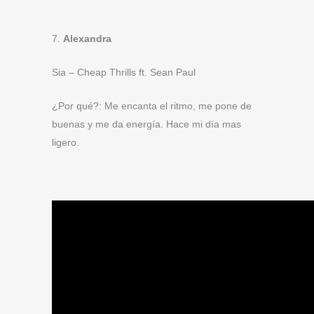
7.
Alexandra
Sia – Cheap Thrills ft. Sean Paul
¿Por qué?: Me encanta el ritmo, me pone de
buenas y me da energía. Hace mi día mas
ligero.