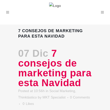
7 CONSEJOS DE MARKETING
PARA ESTA NAVIDAD
07 Dic
7
consejos de
marketing para
esta Navidad
Posted at 10:56h
in
Social Marketing
,
Thinktástico
by
MKT Specialist
0 Comments
0
Likes