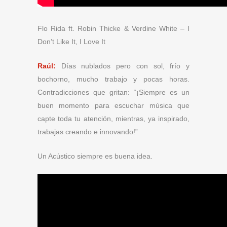
Flo Rida ft. Robin Thicke & Verdine White – I
Don’t Like It, I Love It
Raúl:
Días nublados pero con sol, frío y
bochorno, mucho trabajo y pocas horas.
Contradicciones que gritan: “¡Siempre es un
buen momento para escuchar música que
capte toda tu atención, mientras, ya inspirado,
trabajas creando e innovando!”
Un Acústico siempre es buena idea.