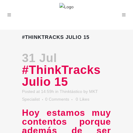
#THINKTRACKS JULIO 15
31 Jul
#ThinkTracks
Julio 15
Posted at 14:59h
in
Thinktástico
by
MKT
Specialist
0 Comments
0
Likes
Hoy estamos muy
contentos porque
además de ser