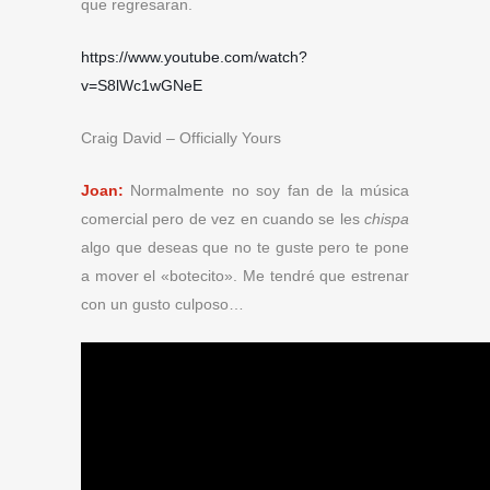
que regresaran.
https://www.youtube.com/watch?
v=S8lWc1wGNeE
Craig David – Officially Yours
Joan:
Normalmente no soy fan de la música
comercial pero de vez en cuando se les
chispa
algo que deseas que no te guste pero te pone
a mover el «botecito». Me tendré que estrenar
con un gusto culposo…