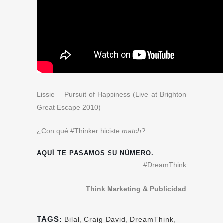
Lissie – Pursuit of Happiness (Live at Brighton
Great Escape 2010)
¿Con qué #Thinker hiciste
match?
AQUÍ TE PASAMOS SU NÚMERO.
#DreamThink
Think Marketing & Publicidad
TAGS:
Bilal
,
Craig David
,
DreamThink
,