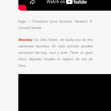
Kygo – Firestone (Live Acoustic Version) ft.
Conrad Sewell
Sharday:
Es Joss Stone, sin duda una de mis
cantantes favoritas. En esta canción puedes
encontrar hip-hop, soul y funk. Tiene un gran
ritmo, dejando resaltar el registro de voz de
Joss.