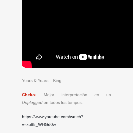
Years & Years – King
Cheko:
Mejor interpretación en un
Unplugged
en todos los tempos.
https://www.youtube.com/watch?
v=xu85_WHGd0w