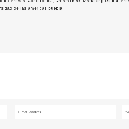
o de Prensa
,
Conferencia
,
DreamThink
,
Marketing Digital
,
Pre
rsidad de las américas puebla