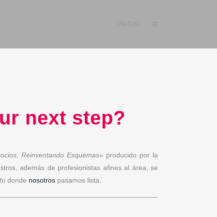
INICIO
ur next step?
ocios, Reinventando Esquemas
» producido por la
tros, además de profesionistas afines al área, se
ahí donde
nosotros
pasamos lista.