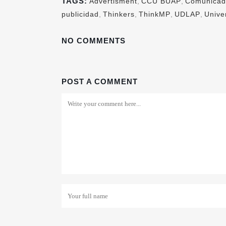
TAGS:
Advertisment
,
CCU BUAP
,
Comunicad
publicidad
,
Thinkers
,
ThinkMP
,
UDLAP
,
Unive
NO COMMENTS
POST A COMMENT