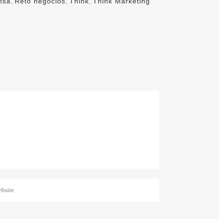
nsa
,
Reto negocios
,
Think
,
Think Marketing