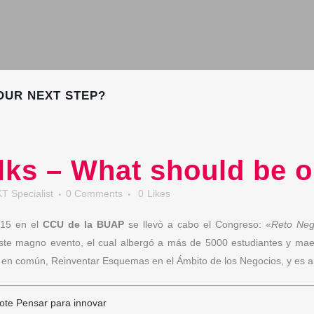
OUR NEXT STEP?
ks – What should be o
T Specialist
0 Comments
0
Likes
015 en el
CCU de la BUAP
se llevó a cabo el Congreso: «
Reto Neg
ste magno evento, el cual albergó a más de 5000 estudiantes y maes
vo en común, Reinventar Esquemas en el Ámbito de los Negocios, y es 