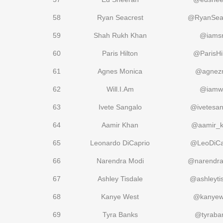
58
Ryan Seacrest
@RyanSea
59
Shah Rukh Khan
@iams
60
Paris Hilton
@ParisHi
61
Agnes Monica
@agnez
62
Will.I.Am
@iamwi
63
Ivete Sangalo
@ivetesan
64
Aamir Khan
@aamir_
65
Leonardo DiCaprio
@LeoDiCa
66
Narendra Modi
@narendr
67
Ashley Tisdale
@ashleyti
68
Kanye West
@kanyew
69
Tyra Banks
@tyraba