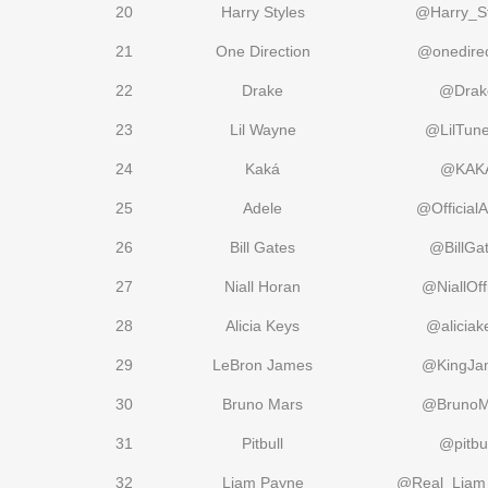
20
Harry Styles
@Harry_St
21
One Direction
@onedirec
22
Drake
@Drak
23
Lil Wayne
@LilTune
24
Kaká
@KAK
25
Adele
@Official
26
Bill Gates
@BillGa
27
Niall Horan
@NiallOffi
28
Alicia Keys
@aliciak
29
LeBron James
@KingJa
30
Bruno Mars
@BrunoM
31
Pitbull
@pitbul
32
Liam Payne
@Real_Liam