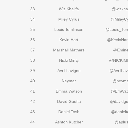
33
Wiz Khalifa
@wizkhal
34
Miley Cyrus
@MileyCy
35
Louis Tomlinson
@Louis_Tom
36
Kevin Hart
@KevinHart
37
Marshall Mathers
@Emin
38
Nicki Minaj
@NICKIM
39
Avril Lavigne
@AvrilLav
40
Neymar
@neymar
41
Emma Watson
@EmWat
42
David Guetta
@davidgu
43
Daniel Tosh
@danielt
44
Ashton Kutcher
@aplu