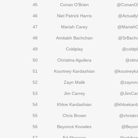
45
Conan O’Brien
@ConanOB
46
Niel Patrick Harris
@Actuall
47
Mariah Carey
@MariahC
48
Amitabh Bachchan
@SrBach
49
Coldplay
@coldpl
50
Christina Aguilera
@xtin
51
Kourtney Kardashian
@koutneyka
52
Zayn Malik
@zaynma
53
Jim Carrey
@JimCar
54
Khloe Kardashian
@khloekard
55
Chris Brown
@chrisbr
56
Beyoncé Knowles
@Beyon
57
Ed Sheeran
@edshee