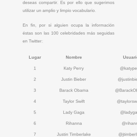
deseas compartir. Es por ello que sugerimos
utilizar un amplio y limpio vocabulario.
En fin, por si alguien ocupa la información
éstas son las 100 celebridades más seguidas
en Twitter:
Lugar
Nombre
Usuari
1
Katy Perry
@katype
2
Justin Bieber
@justinbi
3
Barack Obama
@BarackO
4
Taylor Swift
@taylorsw
5
Lady Gaga
@ladyg
6
Rihanna
@rihan
7
Justin Timberlake
@jtimber