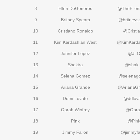
8
Ellen DeGeneres
@TheElle
9
Britney Spears
@britneys
10
Cristiano Ronaldo
@Cristi
11
Kim Kardashian West
@KimKarda
12
Jennifer Lopez
@JL
13
Shakira
@shaki
14
Selena Gomez
@selenag
15
Ariana Grande
@ArianaG
16
Demi Lovato
@ddlova
17
Oprah Winfrey
@Opra
18
P!nk
@Pin
19
Jimmy Fallon
@jimmyfa