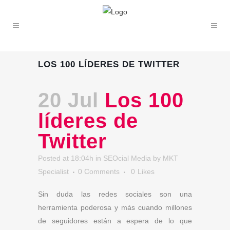
LOS 100 LÍDERES DE TWITTER
20 Jul
Los 100
líderes de
Twitter
Posted at 18:04h
in
SEOcial Media
by
MKT
Specialist
0 Comments
0
Likes
Sin duda las redes sociales son una
herramienta poderosa y más cuando millones
de seguidores están a espera de lo que