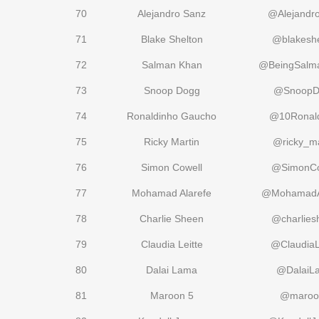
70
Alejandro Sanz
@Alejandr
71
Blake Shelton
@blakeshe
72
Salman Khan
@BeingSalm
73
Snoop Dogg
@SnoopD
74
Ronaldinho Gaucho
@10Ronal
75
Ricky Martin
@ricky_ma
76
Simon Cowell
@SimonCo
77
Mohamad Alarefe
@MohamadA
78
Charlie Sheen
@charlies
79
Claudia Leitte
@ClaudiaL
80
Dalai Lama
@DalaiL
81
Maroon 5
@maroo