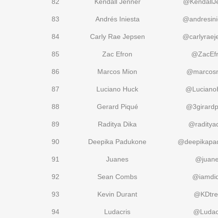
82
Kendall Jenner
@KendallJ
83
Andrés Iniesta
@andresini
84
Carly Rae Jepsen
@carlyraej
85
Zac Efron
@ZacEf
86
Marcos Mion
@marcos
87
Luciano Huck
@Luciano
88
Gerard Piqué
@3girardp
89
Raditya Dika
@raditya
90
Deepika Padukone
@deepikapa
91
Juanes
@juan
92
Sean Combs
@iamdi
93
Kevin Durant
@KDtre
94
Ludacris
@Ludac