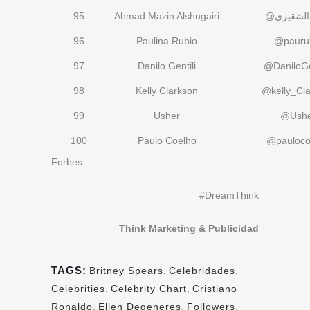
95
Ahmad Mazin Alshugairi
@الشقيري
96
Paulina Rubio
@pauru
97
Danilo Gentili
@DaniloGe
98
Kelly Clarkson
@kelly_Cla
99
Usher
@Ushe
100
Paulo Coelho
@pauloco
Forbes
#DreamThink
Think Marketing & Publicidad
TAGS:
Britney Spears
,
Celebridades
,
Celebrities
,
Celebrity Chart
,
Cristiano
Ronaldo
,
Ellen Degeneres
,
Followers
,