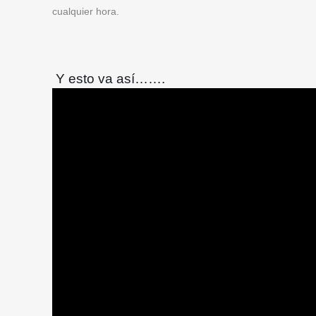
cualquier hora.
Y esto va así…….