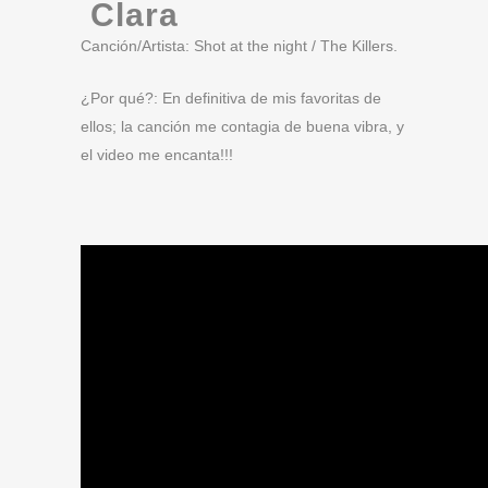
Clara
Canción/Artista: Shot at the night / The Killers.
¿Por qué?: En definitiva de mis favoritas de
ellos; la canción me contagia de buena vibra, y
el video me encanta!!!