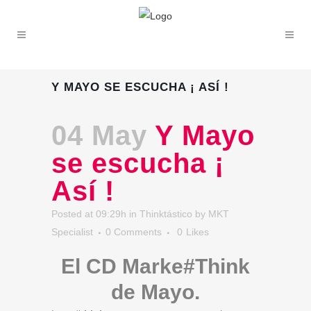
Y MAYO SE ESCUCHA ¡ ASÍ !
04 May
Y Mayo
se escucha ¡
Así !
Posted at 09:29h
in
Thinktástico
by
MKT
Specialist
0 Comments
0
Likes
El CD Marke#Think
de Mayo.