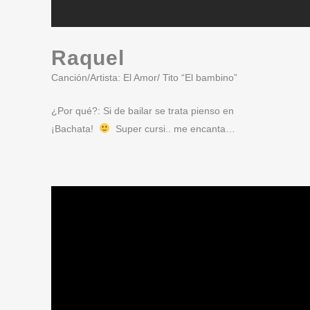
Raquel
Canción/Artista: El Amor/ Tito “El bambino”
¿Por qué?: Si de bailar se trata pienso en
¡Bachata!
Super cursi.. me encanta…