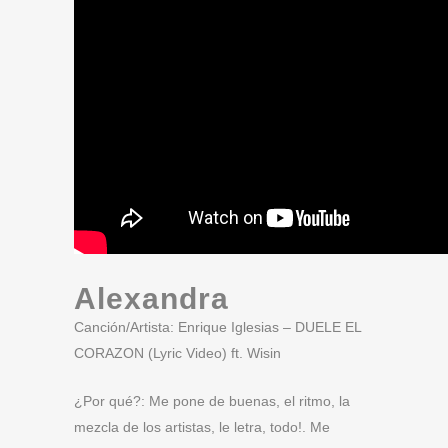
Alexandra
Canción/Artista: Enrique Iglesias – DUELE EL
CORAZON (Lyric Video) ft. Wisin
¿Por qué?: Me pone de buenas, el ritmo, la
mezcla de los artistas, le letra, todo!. Me