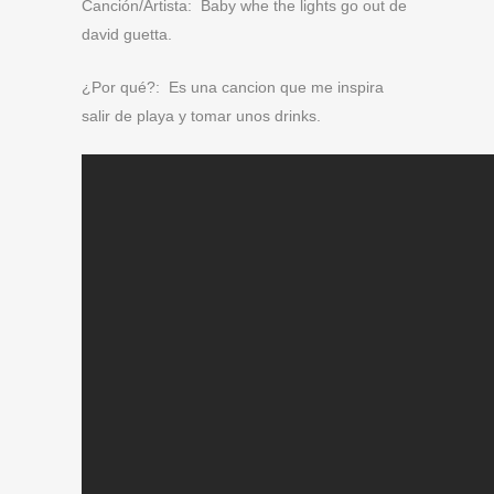
Canción/Artista: Baby whe the lights go out de
david guetta.
¿Por qué?: Es una cancion que me inspira
salir de playa y tomar unos drinks.