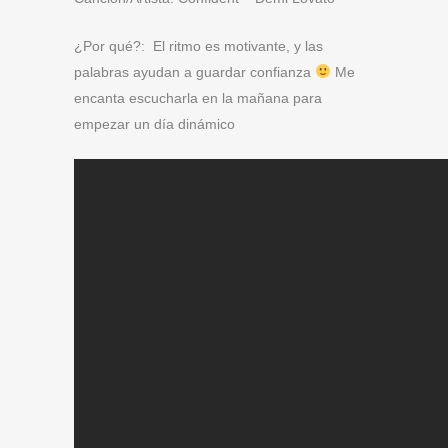
¿Por qué?: El ritmo es motivante, y las
palabras ayudan a guardar confianza
Me
encanta escucharla en la mañana para
empezar un día dinámico