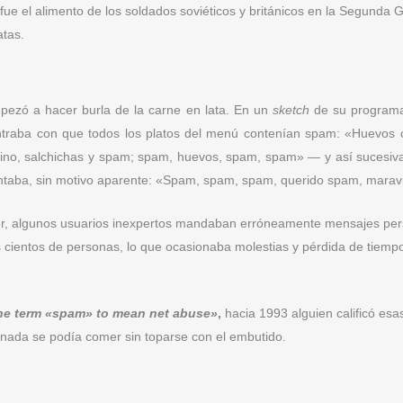
ue el alimento de los soldados soviéticos y británicos en la Segunda
atas.
pezó a hacer burla de la carne en lata. En un
sketch
de su programa 
ntraba con que todos los platos del menú contenían spam: «Huevos c
cino, salchichas y spam; spam, huevos, spam, spam» — y así sucesiv
aba, sin motivo aparente: «Spam, spam, spam, querido spam, maravi
, algunos usuarios inexpertos mandaban erróneamente mensajes person
s cientos de personas, lo que ocasionaba molestias y pérdida de tiemp
the term «spam» to mean net abuse»
,
hacia 1993 alguien calificó es
nada se podía comer sin toparse con el embutido.