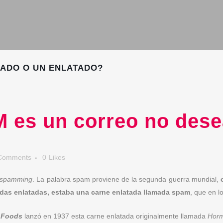
EADO O UN ENLATADO?
 es un correo no dese
Comments
0
Likes
spamming
. La palabra spam proviene de la segunda guerra mundial,
idas enlatadas, estaba una carne enlatada llamada spam
, que en 
 Foods
lanzó en 1937 esta carne enlatada originalmente llamada
Horm