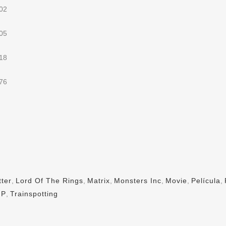
tter
,
Lord Of The Rings
,
Matrix
,
Monsters Inc
,
Movie
,
Película
,
MP
,
Trainspotting