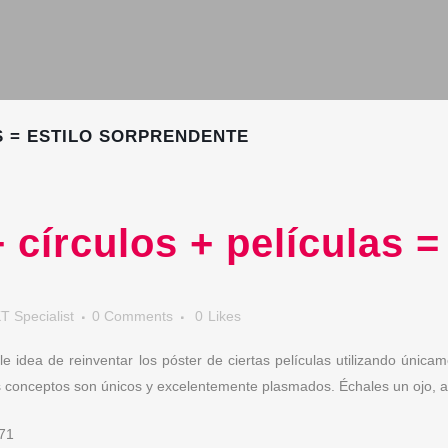
S = ESTILO SORPRENDENTE
círculos + películas = 
T Specialist
0 Comments
0
Likes
le idea de reinventar los póster de ciertas películas utilizando única
los conceptos son únicos y excelentemente plasmados. Échales un ojo, 