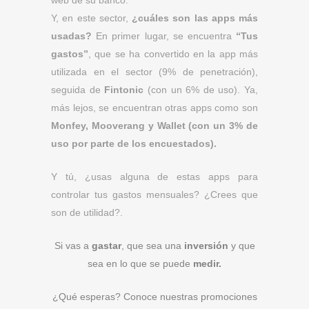
web de su banco.
Y, en este sector,
¿cuáles son las apps más
usadas?
En primer lugar, se encuentra
“Tus
gastos”
, que se ha convertido en la app más
utilizada en el sector (9% de penetración),
seguida de
Fintonic
(con un 6% de uso). Ya,
más lejos, se encuentran otras apps como son
Monfey, Mooverang y Wallet (con un 3% de
uso por parte de los encuestados).
Y tú, ¿usas alguna de estas apps para
controlar tus gastos mensuales? ¿Crees que
son de utilidad?.
Si vas a
gastar
, que sea una
inversión
y que
sea en lo que se puede
medir.
¿Qué esperas? Conoce nuestras promociones