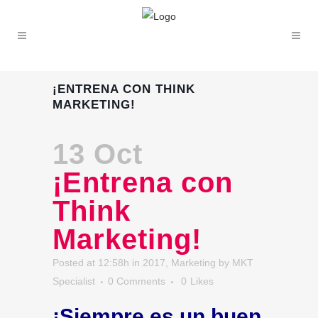
¡ENTRENA CON THINK
MARKETING!
13 Oct
¡Entrena con
Think
Marketing!
Posted at 12:58h
in
2017
,
Marketing
by
MKT
Specialist
0 Comments
0
Likes
¡Siempre es un buen